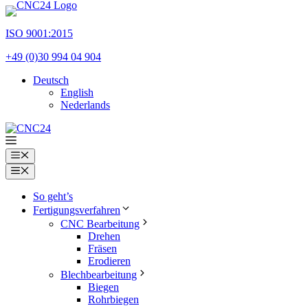
Zum
Inhalt
ISO 9001:2015
springen
+49 (0)30 994 04 904
Deutsch
English
Nederlands
Menü
Menü
So geht’s
Fertigungsverfahren
CNC Bearbeitung
Drehen
Fräsen
Erodieren
Blechbearbeitung
Biegen
Rohrbiegen