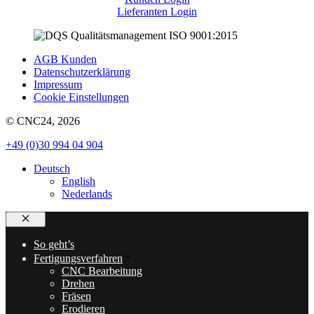
Lieferanten Login
AGB Kunden
Datenschutzerklärung
Impressum
Cookie Einstellungen
© CNC24, 2026
+49 (0)30 994 04 904
Deutsch
English
Nederlands
Schließen
So geht’s
Fertigungsverfahren
CNC Bearbeitung
Drehen
Fräsen
Erodieren