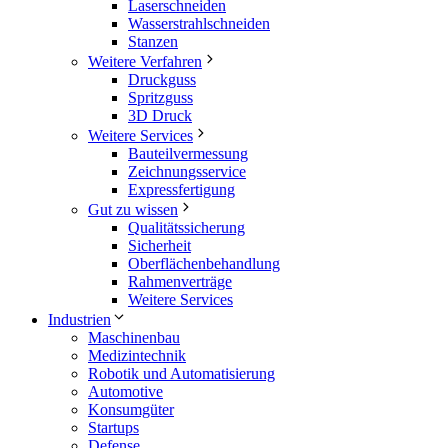
Laserschneiden
Wasserstrahlschneiden
Stanzen
Weitere Verfahren
Druckguss
Spritzguss
3D Druck
Weitere Services
Bauteilvermessung
Zeichnungsservice
Expressfertigung
Gut zu wissen
Qualitätssicherung
Sicherheit
Oberflächenbehandlung
Rahmenverträge
Weitere Services
Industrien
Maschinenbau
Medizintechnik
Robotik und Automatisierung
Automotive
Konsumgüter
Startups
Defense