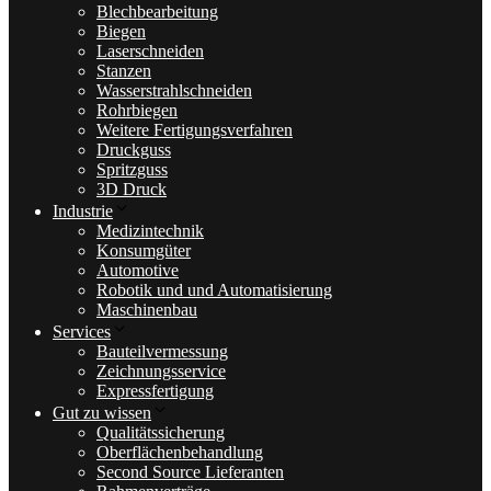
Blechbearbeitung
Biegen
Laserschneiden
Stanzen
Wasserstrahlschneiden
Rohrbiegen
Weitere Fertigungsverfahren
Druckguss
Spritzguss
3D Druck
Industrie
Medizintechnik
Konsumgüter
Automotive
Robotik und und Automatisierung
Maschinenbau
Services
Bauteilvermessung
Zeichnungsservice
Expressfertigung
Gut zu wissen
Qualitätssicherung
Oberflächenbehandlung
Second Source Lieferanten