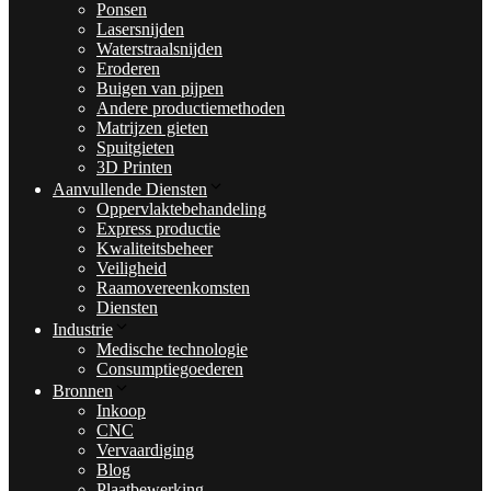
Ponsen
Lasersnijden
Waterstraalsnijden
Eroderen
Buigen van pijpen
Andere productiemethoden
Matrijzen gieten
Spuitgieten
3D Printen
Aanvullende Diensten
Oppervlaktebehandeling
Express productie
Kwaliteitsbeheer
Veiligheid
Raamovereenkomsten
Diensten
Industrie
Medische technologie
Consumptiegoederen
Bronnen
Inkoop
CNC
Vervaardiging
Blog
Plaatbewerking