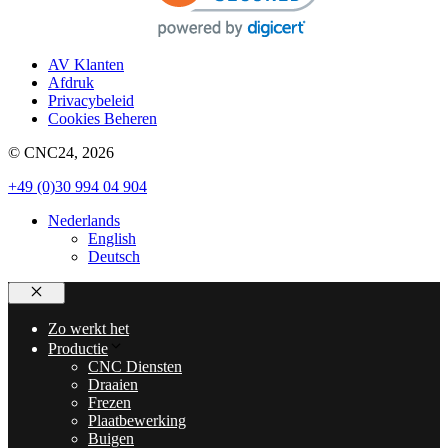
AV Klanten
Afdruk
Privacybeleid
Cookies Beheren
© CNC24, 2026
+49 (0)30 994 04 904
Nederlands
English
Deutsch
Sluiten
Zo werkt het
Productie
CNC Diensten
Draaien
Frezen
Plaatbewerking
Buigen