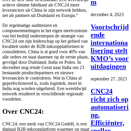
m
actieve slimme fabrikant als CNC24 moet
leveranciers uit China in zijn netwerk hebben,
december 4, 2023
net als partners uit Duitsland en Europa.”
De regelmatige auditreizen en
Voortschrijd
componentmetingen in het eigen meetcentrum
ende
van het bedrijf onderstrepen de strategie van
CNC24 om zijn leiderschap op het gebied van
internationa
kwaliteit onder de B2B-inkoopplatformen te
lisering stelt
consolideren. China is al goed voor 40% van
alle orders en staat daarmee op de eerste plaats,
KMO’s voor
gevolgd door Duitsland, India en Polen. In
uitdagingen
december nog reisde Gerat naar India om 23
bestaande productiepartners en nieuwe
leveranciers te controleren. Wat in China al
september 27, 2023
geperfectioneerd is, zoals logistiek, moet in
India nog worden uitgebreid. Een wereldwijd
CNC24
netwerk resulteert in verschillende regionale
richt zich op
voordelen.
automatiseri
Over CNC24
:
ng.
Efficiënter,
CNC24, een merk van CNC24 GmbH, is een
digitaal B2B-inkoopplatform waarmee op maat
sneller,