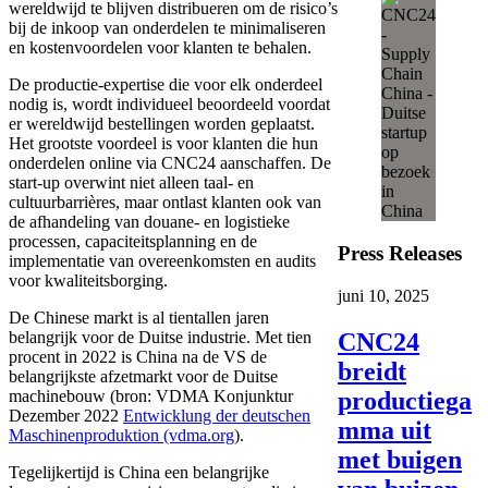
wereldwijd te blijven distribueren om de risico’s
bij de inkoop van onderdelen te minimaliseren
en kostenvoordelen voor klanten te behalen.
De productie-expertise die voor elk onderdeel
nodig is, wordt individueel beoordeeld voordat
er wereldwijd bestellingen worden geplaatst.
Het grootste voordeel is voor klanten die hun
onderdelen online via CNC24 aanschaffen. De
start-up overwint niet alleen taal- en
cultuurbarrières, maar ontlast klanten ook van
de afhandeling van douane- en logistieke
processen, capaciteitsplanning en de
Press Releases
implementatie van overeenkomsten en audits
voor kwaliteitsborging.
juni 10, 2025
De Chinese markt is al tientallen jaren
CNC24
belangrijk voor de Duitse industrie. Met tien
procent in 2022 is China na de VS de
breidt
belangrijkste afzetmarkt voor de Duitse
productiega
machinebouw (bron: VDMA Konjunktur
Dezember 2022
Entwicklung der deutschen
mma uit
Maschinenproduktion (vdma.org
).
met buigen
Tegelijkertijd is China een belangrijke