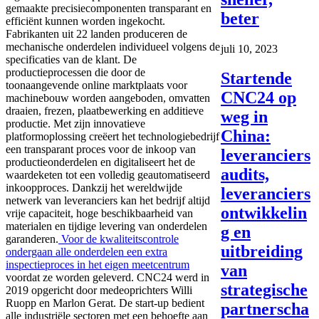
gemaakte precisiecomponenten transparant en
beter
efficiënt kunnen worden ingekocht.
Fabrikanten uit 22 landen produceren de
mechanische onderdelen individueel volgens de
juli 10, 2023
specificaties van de klant. De
productieprocessen die door de
Startende
toonaangevende online marktplaats voor
CNC24 op
machinebouw worden aangeboden, omvatten
draaien, frezen, plaatbewerking en additieve
weg in
productie. Met zijn innovatieve
China:
platformoplossing creëert het technologiebedrijf
een transparant proces voor de inkoop van
leveranciers
productieonderdelen en digitaliseert het de
audits,
waardeketen tot een volledig geautomatiseerd
inkoopproces. Dankzij het wereldwijde
leveranciers
netwerk van leveranciers kan het bedrijf altijd
ontwikkelin
vrije capaciteit, hoge beschikbaarheid van
materialen en tijdige levering van onderdelen
g en
garanderen.
Voor de kwaliteitscontrole
uitbreiding
ondergaan alle onderdelen een extra
inspectieproces in het eigen meetcentrum
van
voordat ze worden geleverd. CNC24 werd in
strategische
2019 opgericht door medeoprichters Willi
Ruopp en Marlon Gerat. De start-up bedient
partnerscha
alle industriële sectoren met een behoefte aan