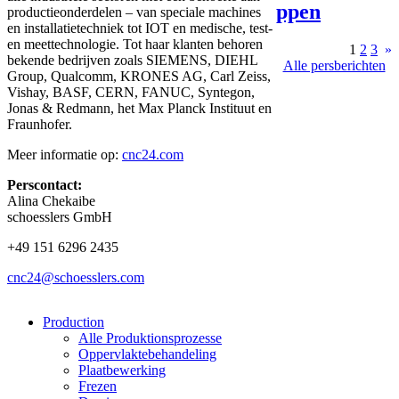
ppen
productieonderdelen – van speciale machines
en installatietechniek tot IOT en medische, test-
en meettechnologie. Tot haar klanten behoren
1
2
3
»
bekende bedrijven zoals SIEMENS, DIEHL
Alle persberichten
Group, Qualcomm, KRONES AG, Carl Zeiss,
Vishay, BASF, CERN, FANUC, Syntegon,
Jonas & Redmann, het Max Planck Instituut en
Fraunhofer.
Meer informatie op:
cnc24.com
Perscontact:
Alina Chekaibe
schoesslers GmbH
+49 151 6296 2435
cnc24@schoesslers.com
Production
Alle Produktionsprozesse
Oppervlaktebehandeling
Plaatbewerking
Frezen