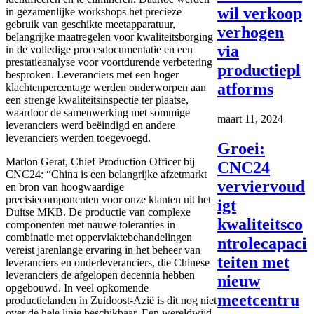
wil verkoop
in gezamenlijke workshops het precieze
gebruik van geschikte meetapparatuur,
verhogen
belangrijke maatregelen voor kwaliteitsborging
via
in de volledige procesdocumentatie en een
prestatieanalyse voor voortdurende verbetering
productiepl
besproken. Leveranciers met een hoger
atforms
klachtenpercentage werden onderworpen aan
een strenge kwaliteitsinspectie ter plaatse,
waardoor de samenwerking met sommige
maart 11, 2024
leveranciers werd beëindigd en andere
leveranciers werden toegevoegd.
Groei:
Marlon Gerat, Chief Production Officer bij
CNC24
CNC24: “China is een belangrijke afzetmarkt
verviervoud
en bron van hoogwaardige
precisiecomponenten voor onze klanten uit het
igt
Duitse MKB. De productie van complexe
kwaliteitsco
componenten met nauwe toleranties in
combinatie met oppervlaktebehandelingen
ntrolecapaci
vereist jarenlange ervaring in het beheer van
teiten met
leveranciers en onderleveranciers, die Chinese
leveranciers de afgelopen decennia hebben
nieuw
opgebouwd. In veel opkomende
meetcentru
productielanden in Zuidoost-Azië is dit nog niet
over de hele linie beschikbaar. Een wereldwijd