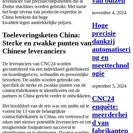
van buizen
leverancier van precisiecomponenten die in
Duitse machines worden gebruikt. Met name
het hoge niveau van productie-expertise in
november 4, 2024
China betekent dat hoge
kwaliteit tegen aantrekkelijke prijzen.
Hoge
precisie
Toeleveringsketen China:
dankzij
Sterke en zwakke punten van
automatiseri
Chinese leveranciers
ng en
De leveranciers van CNC24 worden
meettechnol
gecontroleerd via een individueel gedefinieerd
ogie
on-boardingproces, webaudits en persoonlijke
bezoeken. De audits worden gebruikt om
specifiek de sterke en zwakke punten van de
september 5, 2024
contractfabrikanten te identificeren om de
partners in China gericht verder te ontwikkelen.
CNC24
enquête:
Het hoofddoel van de reis was om audits uit te
voeren bij 13 van de belangrijkste
meerderhei
contractfabrikanten in China, om vertrouwd te
d van
raken met nieuwe potentiële leveranciers en om
terugkerende foutpatronen succesvol te
fabrikanten
identificeren en te elimineren. Daartoe werden