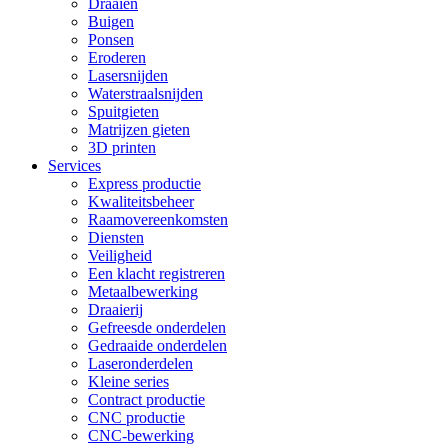
Draaien
Buigen
Ponsen
Eroderen
Lasersnijden
Waterstraalsnijden
Spuitgieten
Matrijzen gieten
3D printen
Services
Express productie
Kwaliteitsbeheer
Raamovereenkomsten
Diensten
Veiligheid
Een klacht registreren
Metaalbewerking
Draaierij
Gefreesde onderdelen
Gedraaide onderdelen
Laseronderdelen
Kleine series
Contract productie
CNC productie
CNC-bewerking