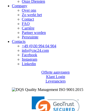
Onze Diensten
Company
Over ons
Zo werkt het
Contact
FAQ
Carrière
Partner worden
Persruimte
Contacts
+49 (0)30 994 04 904
info@cnc24.com
Facebook
Instagram
Linkedin
Offerte aanvragen
Klant Login
Leveranciers