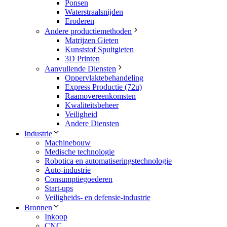
Ponsen
Waterstraalsnijden
Eroderen
Andere productiemethoden
Matrijzen Gieten
Kunststof Spuitgieten
3D Printen
Aanvullende Diensten
Oppervlaktebehandeling
Express Productie (72u)
Raamovereenkomsten
Kwaliteitsbeheer
Veiligheid
Andere Diensten
Industrie
Machinebouw
Medische technologie
Robotica en automatiseringstechnologie
Auto-industrie
Consumptiegoederen
Start-ups
Veiligheids- en defensie-industrie
Bronnen
Inkoop
CNC