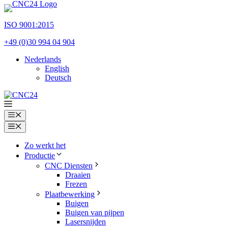
Ga
naar
ISO 9001:2015
de
inhoud
+49 (0)30 994 04 904
Nederlands
English
Deutsch
Menu
Menu
Zo werkt het
Productie
CNC Diensten
Draaien
Frezen
Plaatbewerking
Buigen
Buigen van pijpen
Lasersnijden